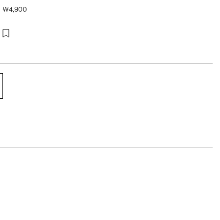
₩
4,900
살』 그리고 한 편의 시를 쓰는 법』