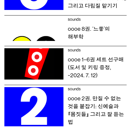
그리고 다림질 맡기기
sounds
oooe 8권. ‘느좋’의
해부학
sounds
oooe 1–6권 세트 선구매
(도서 및 키링 증정,
~2024. 7. 12)
sounds
oooe 2권. 만질 수 없는
것을 붙잡기: 신예슬과
『몸짓들』 그리고 잘 듣는
법