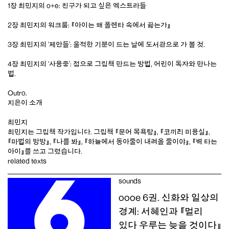
1장 최민지의 o+e: 친구가 되고 싶은 엑스트라들
2장 최민지의 워크룸: 『아이는 왜 폴렌타 속에서 끓는가』
3장 최민지의 ‘제안들’: 울적한 기분이 드는 날에 도서관으로 가 볼 것.
4장 최민지의 ‘사용중’: 점으로 그림책 만드는 방법, 어린이 독자와 만나는
법.
Outro.
지은이 소개
최민지
최민지는 그림책 작가입니다. 그림책 『문어 목욕탕』, 『코끼리 미용실』,
『마법의 방방』, 『나를 봐』, 『하늘에서 동아줄이 내려올 줄이야』, 『벽 타는
아이』를 쓰고 그렸습니다.
related texts
sounds
oooe 6권. 신화와 일상의
경계: 서혜인과 『멀리
있다 우루는 늦을 것이다』