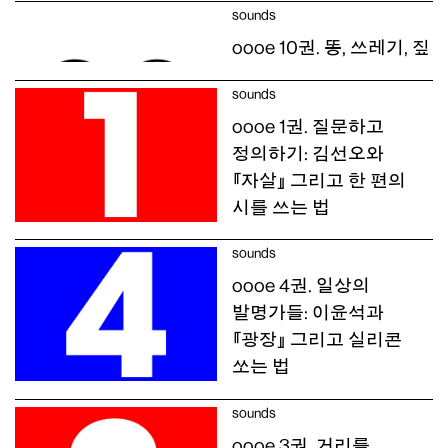
sounds
oooe 10권. 똥, 쓰레기, 짚
sounds
oooe 1권. 질문하고
정의하기: 김선오와
『자살』 그리고 한 편의
시를 쓰는 법
sounds
oooe 4권. 일상의
발명가들: 이윤석과
『광장』 그리고 실리콘
쏘는 법
sounds
oooe 3권. 거리를