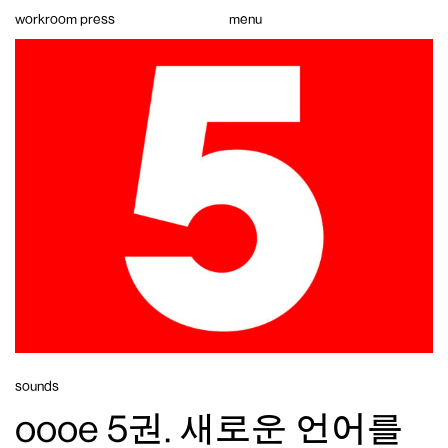
Skip
workroom press
menu
to
content
sounds
oooe 5권. 새로운 언어를