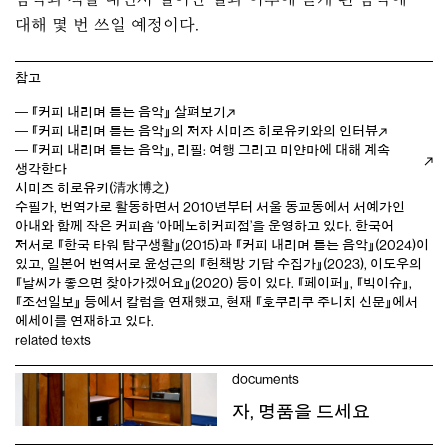
대해 몇 번 쓰일 예정이다.
참고
― 『커피 내리며 듣는 음악』 살펴보기
― 『커피 내리며 듣는 음악』의 저자 시미즈 히로유키와의 인터뷰
― 『커피 내리며 듣는 음악』, 리필: 여행 그리고 미얀마에 대해 계속
생각한다
시미즈 히로유키(清水博之)
수필가, 번역가로 활동하면서 2010년부터 서울 동교동에서 서예가인
아내와 함께 작은 커피숍 ‘아메노히커피점’을 운영하고 있다. 한국어
저서로 『한국 타워 탐구생활』(2015)과
『커피 내리며 듣는 음악』
(2024)이
있고, 일본어 번역서로 윤성근의 『헌책방 기담 수집가』(2023), 이도우의
『날씨가 좋으면 찾아가겠어요』(2020) 등이 있다. 『페이퍼』, 『빅이슈』,
『조선일보』 등에서 칼럼을 연재했고, 현재 『호쿠리쿠 주니치 신문』에서
에세이를 연재하고 있다.
related texts
documents
자, 명품을 드세요