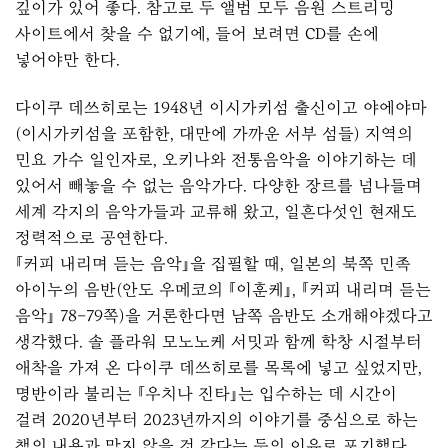
깊이가 있어 좋다. 참고로 두 앨범 모두 음원 스트리밍
사이트에서 찾을 수 없기에, 들어 보려면 CD를 손에
넣어야만 한다.
다이쿠 데쓰히로는 1948년 이시가키섬 출신이고 야에야마
(이시가키섬을 포함한, 대만에 가까운 서부 섬들) 지역의
민요 가수 일인자로, 오키나와 전통음악을 이야기하는 데
있어서 빼놓을 수 없는 음악가다. 다양한 장르를 넘나들며
세계 각지의 음악가들과 교류해 왔고, 일흔다섯인 현재도
정력적으로 공연한다.
『커피 내리며 듣는 음악』
을 집필할 때, 일본의 북쪽 민족
아이누의 음반(안도 우메코의 『이훈케』,
『커피 내리며 듣는
음악』
78–79쪽)을 거론한다면 남쪽 음반도 소개해야겠다고
생각했다. 솔 플라워 모노노케 서밋과 함께 학창 시절부터
애착을 가져 온 다이쿠 데쓰히로를 목록에 넣고 싶었지만,
명반이라 불리는 『우치나 진타』는 입수하는 데 시간이
걸려 2020년부터 2023년까지의 이야기를 중심으로 하는
책의 내용과 맞지 않을 것 같다는 등의 이유로 포기했다.