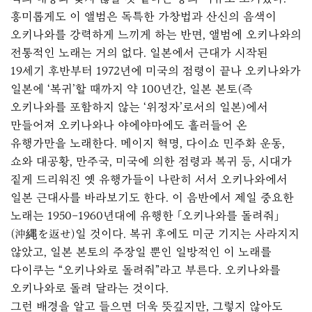
흥미롭게도 이 앨범은 독특한 가창법과 산신의 음색이
오키나와를 강력하게 느끼게 하는 반면, 앨범에 오키나와의
전통적인 노래는 거의 없다. 일본에서 근대가 시작된
19세기 후반부터 1972년에 미국의 점령이 끝나 오키나와가
일본에 ‘복귀’할 때까지 약 100년간, 일본 본토(즉
오키나와를 포함하지 않는 ‘위정자’로서의 일본)에서
만들어져 오키나와나 야에야마에도 흘러들어 온
유행가만을 노래한다. 메이지 혁명, 다이쇼 민주화 운동,
쇼와 대공황, 만주국, 미국에 의한 점령과 복귀 등, 시대가
짙게 드리워진 옛 유행가들이 나란히 서서 오키나와에서
일본 근대사를 바라보기도 한다. 이 음반에서 제일 중요한
노래는 1950–1960년대에 유행한 「오키나와를 돌려줘」
(沖縄を返せ)일 것이다. 복귀 후에도 미군 기지는 사라지지
않았고, 일본 본토의 주장일 뿐인 일방적인 이 노래를
다이쿠는 “오키나와로 돌려줘”라고 부른다. 오키나와를
오키나와로 돌려 달라는 것이다.
그런 배경을 알고 들으면 더욱 뜻깊지만, 그렇지 않아도