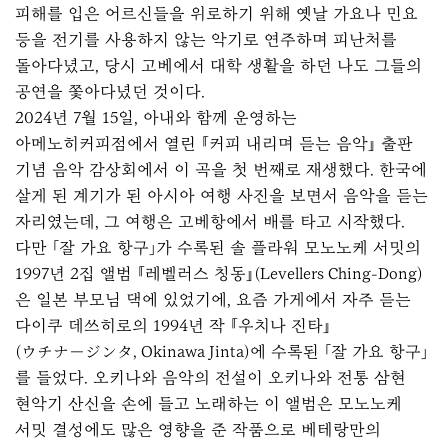
피해를 입은 어르신들을 위로하기 위해 옛날 가요나 민요
등을 전기를 사용하지 않는 악기로 연주하며 피난처를
돌아다녔고, 당시 고베에서 대학 생활을 하던 나도 그들의
공연을 쫓아다녔던 것이다.
2024년 7월 15일, 아내와 함께 운영하는
아메노히커피점에서 열린
『커피 내리며 듣는 음악』
출판
기념 음악 감상회에서 이 곡을 첫 번째로 재생했다. 한국에
살게 된 계기가 된 아시아 여행 사진을 보면서 음악을 듣는
자리였는데, 그 여행은 고베항에서 배를 타고 시작했다.
다만 「잘 가요 항구」가 수록된 솔 플라워 모노노케 서밋의
1997년 2집 앨범 『레벨러스 칭동』(Levellers Ching-Dong)
은 일본 부모님 댁에 있었기에, 요즘 가게에서 자주 듣는
다이쿠 데쓰히로의 1994년 작 『우치나 진타』
(ウチナージンタ, Okinawa Jinta)에 수록된 「잘 가요 항구」
를 들었다. 오키나와 음악의 전설이 오키나와 전통 삼현
현악기 산신을 손에 들고 노래하는 이 앨범은 모노노케
서밋 결성에도 많은 영향을 준 작품으로 베테랑만의