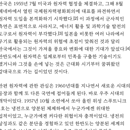
한국은 1955년 7월 미국과 원자력 협정을 체결하고, 그해 8월
제네바에서 열린 국제원자력평화회의에 대표를 파견하면서
원자력 도입을 본격화하기 시작했다.
이 과정에서 군사적인
[2]
측면은 표면적으로 사라지고, 에너지 활용 및 과학기술 발전의
도구로서 원자력이 부각했다.
일본을 비롯한 여러 나라에서
[3]
무기로 활용되는 원자력의 위협에 초점이 맞춰진 것과 달리
한국에서는 그것이 가져올 풍요와 변화에 대한 기대가 앞섰다.
[4
한반도에서 원자력은 일제로부터 민족을 구출한 기술이기도
했거니와 그것을 손에 넣는 것은 근대화 시기부터 꿈꿔왔던
강대국으로 가는 길이었던 것이다.
한편 원자력에 관한 관심은 1960년대를 지나면서 새로운 시대
등장과 함께 또 다른 국면에 접어들게 된다. 바로 우주 시대의
개막이었다. 1957년 10월 소련에서 쏘아 올린 위성 스푸트니크
1호는 냉전으로 양분된 체제하에서 누군가에겐 위대한
업적이었고, 누군가에겐 커다란 위협이자 충격이었다. 냉전의
상징과도 같은 분단을 경험하고 있던 한반도는 양분된 세계의