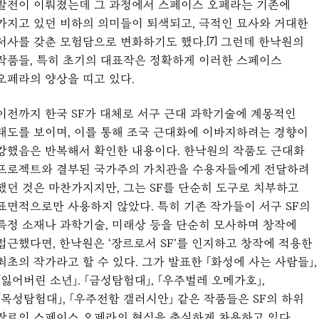
발전이 이뤄졌는데 그 과정에서 스페이스 오페라는 기존에
가지고 있던 비하의 의미들이 퇴색되고, 극적인 묘사와 거대한
서사를 갖춘 모험담으로 변화하기도 했다.
그런데 한낙원의
[7]
작품들, 특히 초기의 대표작은 정확하게 이러한 스페이스
오페라의 양상을 띠고 있다.
이전까지 한국 SF가 대체로 서구 근대 과학기술에 계몽적인
태도를 보이며, 이를 통해 조국 근대화에 이바지하려는 경향이
강했음은 반복해서 확인한 내용이다. 한낙원의 작품도 근대화
프로젝트와 결부된 국가주의 가치관을 수용자들에게 전달하려
했던 것은 마찬가지지만, 그는 SF를 단순히 도구로 치부하고
표면적으로만 사용하지 않았다. 특히 기존 작가들이 서구 SF의
특정 소재나 과학기술, 미래상 등을 단순히 모사하며 창작에
접근했다면, 한낙원은 ‘장르로서 SF’를 인지하고 창작에 적용한
최초의 작가라고 할 수 있다. 그가 발표한 「화성에 사는 사람들」,
「잃어버린 소년」. 「금성탐험대」, 「우주벌레 오메가호」,
「목성탐험대」, 「우주전함 갤러시안」 같은 작품들은 SF의 하위
장르인 스페이스 오페라의 형식을 충실하게 차용하고 있다.