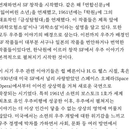
연재하면서 SF 창작을 시작했다. 같은 해 『연합신문』에
「잃어버린 소년」을 연재했고, 1961년에는 『학원』에 그의
대표작인 「금성탐험대」를 연재했다. 이 작품들은 제목 앞에
‘과학모험소설’이나 ‘과학소설’이라는 설명을 달고 있다. 또한
모두 우주를 이야기의 배경으로 삼는다. 이전까지 우주가 배경
SF 작품들이 대부분 서구나 일본의 작품을 번안하거나 번역한
작품들이었다면, 한낙원에 이르러 창작 SF에서 우주 이야기가
본격적으로 펼쳐지기 시작한 것이다.
이 시기 우주 관련 이야기들은 쥘 베른이나 H. G. 웰스 시절, 혹
1930년대 미국 SF에서 널리 사랑받았던 스페이스 오페라(Space
Opera)에서부터 이어진 상상력을 거쳐 새로운 국면으로
확장되는 시기였다. 특히 1961년 소련의 보스토크 1호가 세계
최초로 유인 우주비행에 성공한 이후, 우주에서 펼쳐지는
이야기는 더 이상 인간이 닿을 수 없는 상상의 영역에 머물지
않았다. 미국에서는 소련의 우주 개발에 대한 위기감을 느끼고
우주 경쟁에 박차를 가하면서 사회, 문화 등 여러 방면에서