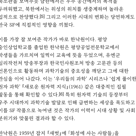
축소판을 보여주듯 남한에서는 우주 공간에서의 폭격을
두려워했고, 북한에서는 위성의 위치를 생중계하며 놀라운
업적으로 찬양했다.
그리고 이러한 시대의 변화는 당연하게도
[5]
한국 SF에 직접적인 영향을 끼쳤다.
이를 가장 잘 보여준 작가가 바로 한낙원이다. 평양
숭인상업학교를 졸업한 한낙원은 평양공업전문학교에서
학생들을 가르치며 일찍이 교육에 뜻을 두었으며, 유엔군
심리작전처 방송부장과 한국민사원조처 방송 고문관 등의
언론인으로 활동하며 과학기술의 중요성을 깨닫고 그에 대한
관심을 이어 나갔다. 이는 ‘우리들의 과학’ 시리즈나 ‘쉽게 풀이
원자 과학’ 『새로운 원자력 지식』(1961) 같은 대중적인 집필
활동을 통해 확인할 수 있다.
특히 원자력 기술의 등장부터
[6]
우주 시대까지 과학기술 발달로 인해 급변하는 세상을 목도하고
이를 SF 작품으로 녹여낸 것은 작가의 이력이 시대 상황 및 사회
분위기와 맞물린 결과라 할 수 있다.
한낙원은 1959년 잡지 『새벗』에 「화성에 사는 사람들」을