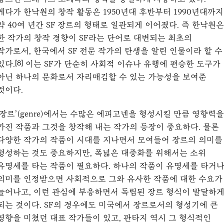
게다가 한낙원의 창작 활동은 1950년대 후반부터 1990년대까지
약 40여 년간 SF 장르의 형태로 일관되게 이어졌다. 즉 한낙원은
한 작가의 창작 경향이 SF라는 단어로 대변되는 최초의
작가로서, 한국에서 SF 전문 작가의 탄생을 알린 인물이라 할 수
있다.
이는 SF가 단순히 사회적 이슈나 유행에 편승한 도구가
[8]
아닌 하나의 문화로서 자리매김할 수 있는 가능성을 보여준
것이다.
‘장르’(genre)에서는 수많은 에피고넨을 형성시킬 만큼 영향력을
가진 작품과 그것을 창작해 내는 작가의 등장이 중요하다. 물론
다양한 작가의 작품이 시대를 지나면서 모여들어 장르의 의미를
형성하는 것도 중요하지만, 폭넓은 대중화를 위해서는 소위
유명세를 타는 작품이 필요하다. 하나의 작품이 유명세를 타거
의미를 인정받으면 사회적으로 그와 유사한 작품에 대한 수요가
늘어나고, 이런 관심에 부응하면서 독립된 장르 형식이 발달하
되는 것이다. SF의 경우에도 미국에서 장르로서의 형성기에 큰
영향을 미쳤던 대표 작가들이 있고, 판타지 역시 그 형식적인