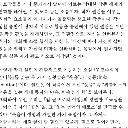
대표작들을 지나 중기에서 말년에 이르는 방대한 작품 세계의
변화를 헤아릴 수 있도록 돕는 소품이자, 작가 셀린을 이루는
원형적 요소들이 여기저기서 돌출되는 중요한 작품이다. 작가
생활 중반에 정치적 이유로 활동을 중단해야 했던 셀린은 수년
후 작품 활동을 재개하면서, 그 전환점으로, 자신을 인터뷰하는
취지의 대화체 소설 형식을 택한다. “세상에 아직 자신이 살아
있음을 알리고 자신의 미학을 설파하려는 목적에서, 말하자면
좋든 싫든 자기 광고 격으로 시작된” 것이다.
이렇게 작가 셀린의 전환점으로 기능하는 소설 『Y 교수와의
인터뷰』를 읽는 두 가지 열쇳말은 “웃음”과 “정동(情動,
émotion)”이다. 셀린은 이 작품에서 우선 “웃음” 즉 “뷔를레스크
전통을 잇는 세태 풍자와 야유, 비속성의 힘”을 보여준다.
그리하여 우선 우리는 『밤 끝으로의 여행』의 강렬한 비극성을
넘어선 경지의 “웃음”을, 그 “웃는 언어의 에토스”를 만끽할 수
있다. “웃음이 생명의 가열찬 자기 표명이자 그 자체로
저항이라는 얘길 굳이 할 필요가 있을까. 밑으로 떨어지면서,