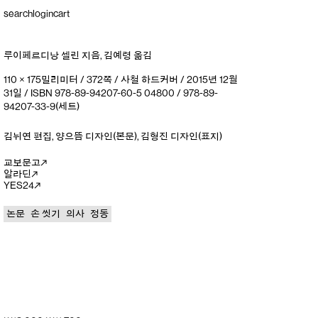
search
login
cart
루이페르디낭 셀린
지음
,
김예령
옮김
110 × 175밀리미터 / 372쪽 / 사철 하드커버 / 2015년 12월
31일 / ISBN 978-89-94207-60-5 04800 / 978-89-
94207-33-9(세트)
김뉘연
편집
,
양으뜸
디자인(본문)
,
김형진
디자인(표지)
교보문고
알라딘
YES24
논문
손 씻기
의사
정동