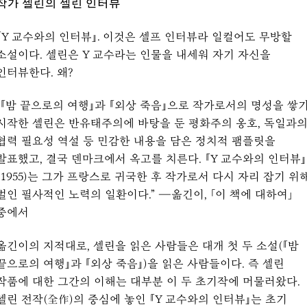
작가 셀린의 셀린 인터뷰
『Y 교수와의 인터뷰』. 이것은 셀프 인터뷰라 일컬어도 무방할
소설이다. 셀린은 Y 교수라는 인물을 내세워 자기 자신을
인터뷰한다. 왜?
“『밤 끝으로의 여행』과 『외상 죽음』으로 작가로서의 명성을 쌓
시작한 셀린은 반유태주의에 바탕을 둔 평화주의 옹호, 독일과
협력 필요성 역설 등 민감한 내용을 담은 정치적 팸플릿을
발표했고, 결국 덴마크에서 옥고를 치른다. 『Y 교수와의 인터뷰』
(1955)는 그가 프랑스로 귀국한 후 작가로서 다시 자리 잡기 위
벌인 필사적인 노력의 일환이다.” ―옮긴이, 「이 책에 대하여」
중에서
옮긴이의 지적대로, 셀린을 읽은 사람들은 대개 첫 두 소설(『밤
끝으로의 여행』과 『외상 죽음』)을 읽은 사람들이다. 즉 셀린
작품에 대한 그간의 이해는 대부분 이 두 초기작에 머물러왔다.
셀린 전작(全作)의 중심에 놓인 『Y 교수와의 인터뷰』는 초기