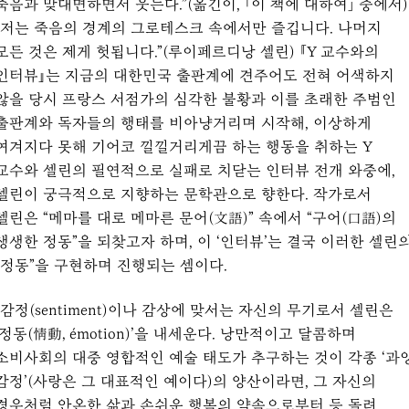
죽음과 맞대면하면서 웃는다.”(옮긴이, 「이 책에 대하여」 중에서)
“저는 죽음의 경계의 그로테스크 속에서만 즐깁니다. 나머지
모든 것은 제게 헛됩니다.”(루이페르디낭 셀린) 『Y 교수와의
인터뷰』는 지금의 대한민국 출판계에 견주어도 전혀 어색하지
않을 당시 프랑스 서점가의 심각한 불황과 이를 초래한 주범인
출판계와 독자들의 행태를 비아냥거리며 시작해, 이상하게
여겨지다 못해 기어코 낄낄거리게끔 하는 행동을 취하는 Y
교수와 셀린의 필연적으로 실패로 치닫는 인터뷰 전개 와중에,
셀린이 궁극적으로 지향하는 문학관으로 향한다. 작가로서
셀린은 “메마를 대로 메마른 문어(文語)” 속에서 “구어(口語)의
생생한 정동”을 되찾고자 하며, 이 ‘인터뷰’는 결국 이러한 셀린
“정동”을 구현하며 진행되는 셈이다.
“감정(sentiment)이나 감상에 맞서는 자신의 무기로서 셀린은
‘정동(情動, émotion)’을 내세운다. 낭만적이고 달콤하며
소비사회의 대중 영합적인 예술 태도가 추구하는 것이 각종 ‘과
감정’(사랑은 그 대표적인 예이다)의 양산이라면, 그 자신의
경우처럼 안온한 삶과 손쉬운 행복의 약속으로부터 등 돌려