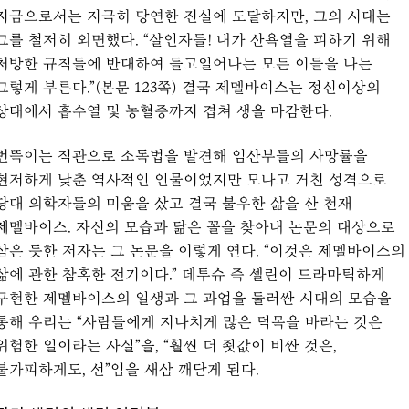
지금으로서는 지극히 당연한 진실에 도달하지만, 그의 시대는
그를 철저히 외면했다. “살인자들! 내가 산욕열을 피하기 위해
처방한 규칙들에 반대하여 들고일어나는 모든 이들을 나는
그렇게 부른다.”(본문 123쪽) 결국 제멜바이스는 정신이상의
상태에서 흡수열 및 농혈증까지 겹쳐 생을 마감한다.
번뜩이는 직관으로 소독법을 발견해 임산부들의 사망률을
현저하게 낮춘 역사적인 인물이었지만 모나고 거친 성격으로
당대 의학자들의 미움을 샀고 결국 불우한 삶을 산 천재
제멜바이스. 자신의 모습과 닮은 꼴을 찾아내 논문의 대상으로
삼은 듯한 저자는 그 논문을 이렇게 연다. “이것은 제멜바이스의
삶에 관한 참혹한 전기이다.” 데투슈 즉 셀린이 드라마틱하게
구현한 제멜바이스의 일생과 그 과업을 둘러싼 시대의 모습을
통해 우리는 “사람들에게 지나치게 많은 덕목을 바라는 것은
위험한 일이라는 사실”을, “훨씬 더 죗값이 비싼 것은,
불가피하게도, 선”임을 새삼 깨닫게 된다.