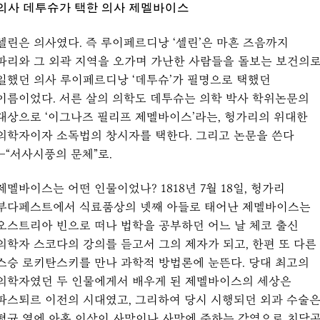
의사 데투슈가 택한 의사 제멜바이스
셀린은 의사였다. 즉 루이페르디낭 ‘셀린’은 마흔 즈음까지
파리와 그 외곽 지역을 오가며 가난한 사람들을 돌보는 보건의
일했던 의사 루이페르디낭 ‘데투슈’가 필명으로 택했던
이름이었다. 서른 살의 의학도 데투슈는 의학 박사 학위논문의
대상으로 ‘이그나즈 필리프 제멜바이스’라는, 헝가리의 위대한
의학자이자 소독법의 창시자를 택한다. 그리고 논문을 쓴다
—“서사시풍의 문체”로.
제멜바이스는 어떤 인물이었나? 1818년 7월 18일, 헝가리
부다페스트에서 식료품상의 넷째 아들로 태어난 제멜바이스는
오스트리아 빈으로 떠나 법학을 공부하던 어느 날 체코 출신
의학자 스코다의 강의를 듣고서 그의 제자가 되고, 한편 또 다른
스승 로키탄스키를 만나 과학적 방법론에 눈뜬다. 당대 최고의
의학자였던 두 인물에게서 배우게 된 제멜바이스의 세상은
파스퇴르 이전의 시대였고, 그리하여 당시 시행되던 외과 수술
평균 열에 아홉 이상이 사망이나 사망에 준하는 감염으로 치닫