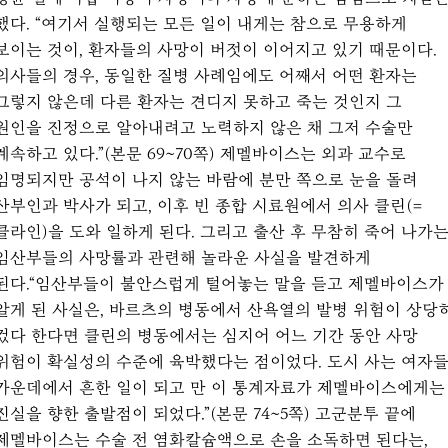
했다. “여기서 실행되는 모든 일이 내게는 참으로 무용하게
보이는 것이, 환자들의 사망이 버젓이 이어지고 있기 때문이다.
의사들의 경우, 동일한 질병 사례임에도 어째서 어떤 환자는
그렇지 않은데 다른 환자는 견디지 못하고 죽는 것인지 그
원인을 진정으로 알아내려고 노력하지 않은 채 그저 수술만
계속하고 있다.”(본문 69~70쪽) 제멜바이스는 외과 교수로
임명되지만 공석이 나지 않는 바람에 분만 쪽으로 눈을 돌려
산부인과 박사가 되고, 이후 빈 종합 시료원에서 의사 클린(=
클라인)을 도와 일하게 된다. 그리고 출산 후 무참히 죽어 나가
임산부들의 사망률과 관련해 놀라운 사실을 발견하게
된다.“임산부들이 불안스럽게 털어놓는 말을 듣고 제멜바이스가
알게 된 사실은, 바르츠의 병동에서 산욕열의 발병 위험이 상당
컸다 한다면 클린의 병동에서는 심지어 어느 기간 동안 사망
위험이 확실성의 수준에 육박했다는 점이었다. 도시 사는 여자
가운데에서 흔한 일이 되고 만 이 통계자료가 제멜바이스에게는
진실을 향한 출발점이 되었다.”(본문 74~5쪽) 고군분투 끝에
제멜바이스는 수술 전 염화칼슘액으로 손을 소독하면 된다는,