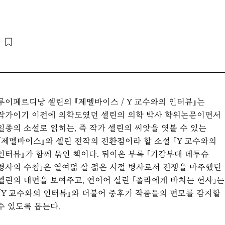
루이페르디낭 셀린의 『제멜바이스 / Y 교수와의 인터뷰』는
작가이기 이전에 의학도였던 셀린의 의학 박사 학위논문이면서
일종의 소설로 읽히는, 즉 작가 셀린의 씨앗을 엿볼 수 있는
『제멜바이스』와 셀린 전작의 전환점이라 할 소설 『Y 교수와의
인터뷰』가 함께 묶인 책이다. 뒤이은 부록 「기갑부대 데투슈
병사의 수첩」은 열여덟 살 젋은 시절 병사로서 전쟁을 마주했던
셀린의 내면을 보여주고, 연이어 실린 「졸라에게 바치는 헌사」는
『Y 교수와의 인터뷰』와 더불어 중후기 작품들의 면모를 감지할
수 있도록 돕는다.