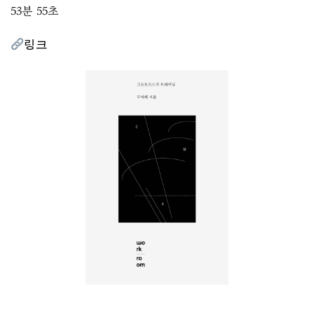
53분 55초
링크