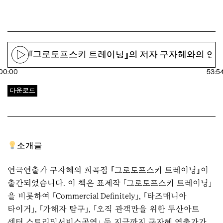
2. 『그로토프스키 트레이닝』의 저자 구자혜와의 인터
00:00
53:5
다운로드
소개글
연극연출가 구자혜의 희곡집
『그로토프스키 트레이닝』
이
출간되었습니다. 이 책은 표제작 「그로토프스키 트레이닝」
을 비롯하여 「Commercial Definitely」, 「타즈매니아
타이거」, 「가해자 탐구」, 「오직 관객만을 위한 두산아트
센터 스트리밍서비스공연」 등 지금까지 구자혜 연출가가