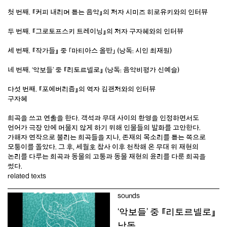
첫 번째. 『커피 내리며 듣는 음악』의 저자 시미즈 히로유키와의 인터뷰
두 번째. 『그로토프스키 트레이닝』의 저자 구자혜와의 인터뷰
세 번째. 『작가들』 중 「마티아스 올반」 (낭독: 시인 최재원)
네 번째. ‘악보들’ 중 『리토르넬로』 (낭독: 음악비평가 신예슬)
다섯 번째. 『포에버리즘』의 역자 김괜저와의 인터뷰
구자혜
희곡을 쓰고 연출을 한다. 객석과 무대 사이의 환영을 인정하면서도
언어가 극장 안에 머물지 않게 하기 위해 인물들의 발화를 고안한다.
가해자 연작으로 불리는 희곡들을 지나, 존재의 목소리를 듣는 쪽으로
모퉁이를 돌았다. 그 후, 세월호 참사 이후 천착해 온 무대 위 재현의
논리를 다루는 희곡과 동물의 고통과 동물 재현의 윤리를 다룬 희곡을
썼다.
related texts
sounds
‘악보들’ 중 『리토르넬로』
낭독