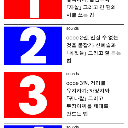
『자살』 그리고 한 편의
시를 쓰는 법
sounds
oooe 2권. 만질 수 없는
것을 붙잡기: 신예슬과
『몸짓들』 그리고 잘 듣는
법
sounds
oooe 3권. 거리를
유지하기: 하양지와
『귀나팔』 그리고
무장아찌를 제대로
만드는 법
sounds