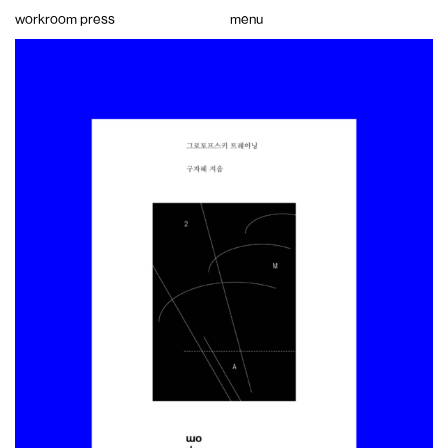
Skip
workroom press
menu
to
content