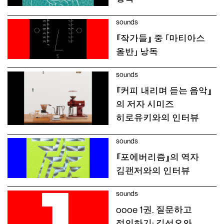
sounds
『작가들』 중 「마티아스
올반」 낭독
sounds
『커피 내리며 듣는 음악』
의 저자 시미즈
히로유키와의 인터뷰
sounds
『포에버리즘』의 역자
김괜저와의 인터뷰
sounds
oooe 1권. 질문하고
정의하기: 김선오와