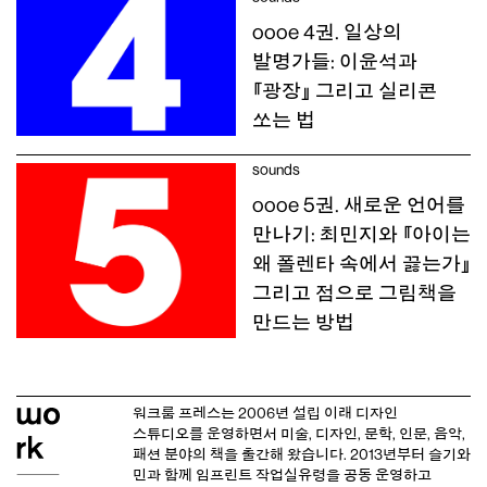
oooe 4권. 일상의
발명가들: 이윤석과
『광장』 그리고 실리콘
쏘는 법
sounds
oooe 5권. 새로운 언어를
만나기: 최민지와 『아이는
왜 폴렌타 속에서 끓는가』
그리고 점으로 그림책을
만드는 방법
워크룸 프레스는 2006년 설립 이래
디자인
스튜디오
를 운영하면서 미술, 디자인, 문학, 인문, 음악,
패션 분야의 책을 출간해 왔습니다. 2013년부터
슬기와
민
과 함께 임프린트
작업실유령
을 공동 운영하고